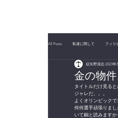
海外不動産取引透明化フォーラム合
All Posts
私達に関して
フィリ
征矢野清志
2023年
エリア選定
ベトナム
有
金の物件
タイトルだけ見ると
ジャレだ。。。
よくオリンピックで
何何選手頑張りまし
いて銅と読みますか