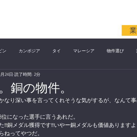
同会社
More
業
ピン
カンボジア
タイ
マレーシア
物件選び
3月24日
読了時間: 2分
名講師
イギリス
モンゴル
税金
銀行
アメリ
。銅の物件。
かなり深い事を言ってくれそうな気がするが、なんて事
3位になった選手に言うあれだ。
た‼︎銅メダル獲得です‼︎いやー銅メダルも価値あります
らねってやつだ。