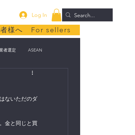
Log In
者様へ For sellers
業者選定
ASEAN
カ不動産
子育て
中国
はないただのダ
よ。金と同じと買