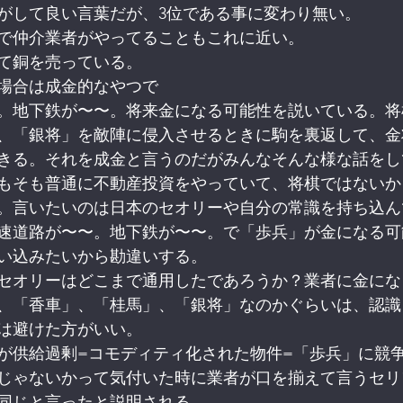
がして良い言葉だが、3位である事に変わり無い。
で仲介業者がやってることもこれに近い。
て銅を売っている。
場合は成金的なやつで
。地下鉄が〜〜。将来金になる可能性を説いている。将
、「銀将」を敵陣に侵入させるときに駒を裏返して、金
きる。それを成金と言うのだがみんなそんな様な話をし
もそも普通に不動産投資をやっていて、将棋ではないか
。言いたいのは日本のセオリーや自分の常識を持ち込ん
速道路が〜〜。地下鉄が〜〜。で「歩兵」が金になる可
い込みたいから勘違いする。
セオリーはどこまで通用したであろうか？業者に金にな
、「香車」、「桂馬」、「銀将」なのかぐらいは、認識
は避けた方がいい。
が供給過剰=コモディティ化された物件=「歩兵」に競
じゃないかって気付いた時に業者が口を揃えて言うセリ
同じと言ったと説明される。