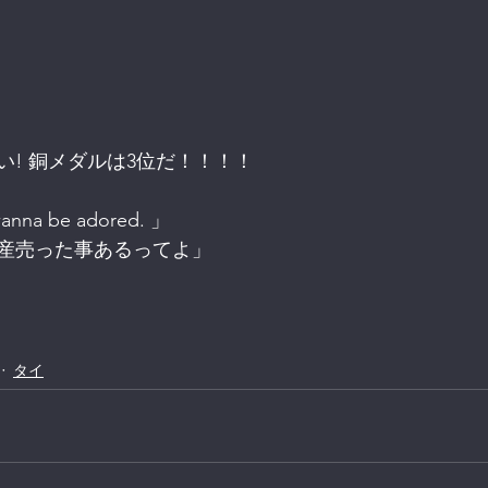
い! 銅メダルは3位だ！！！！
a be adored. 」
産売った事あるってよ」
タイ