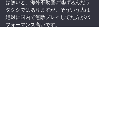
は無いと、海外不動産に逃げ込んだワ
タクシではありますが、そういう人は
絶対に国内で無敵プレイしてた方がパ
フォーマンス高いです。
解らない中でぼんやり海外に資本を置
きに行くより、勝負できる”知”があれ
ば国内不動産投資最強です。
個別株の勝負では全く勝てないから、
インデックス指数を買いたい人。
そんな人は、「普通に伸びそうな国に
普通の物件を普通の買い方（中古買
い）で買う」のが良いと思います。
ひと手間わざわざ加えて負けに行くの
は正直、メンタルにも来ますしね。
by　soyano