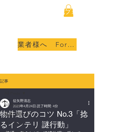
海外不動産取引透明化フォ
ーラム合同会社
業者様へ For sellers
記事
All Posts
征矢野清志
All Posts
2023年4月24日
読了時間: 4分
物件選びのコツ No.3「捻
私達に関して
るインテリ 謎行動」
フィリピン