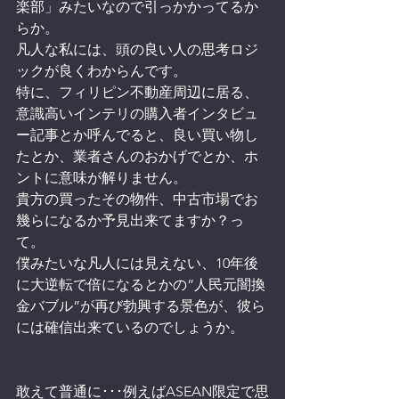
楽部」みたいなので引っかかってるか
らか。
凡人な私には、頭の良い人の思考ロジ
ックが良くわからんです。
特に、フィリピン不動産周辺に居る、
意識高いインテリの購入者インタビュ
ー記事とか呼んでると、良い買い物し
たとか、業者さんのおかげでとか、ホ
ントに意味が解りません。
貴方の買ったその物件、中古市場でお
幾らになるか予見出来てますか？っ
て。
僕みたいな凡人には見えない、10年後
に大逆転で倍になるとかの”人民元闇換
金バブル”が再び勃興する景色が、彼ら
には確信出来ているのでしょうか。
敢えて普通に･･･例えばASEAN限定で思