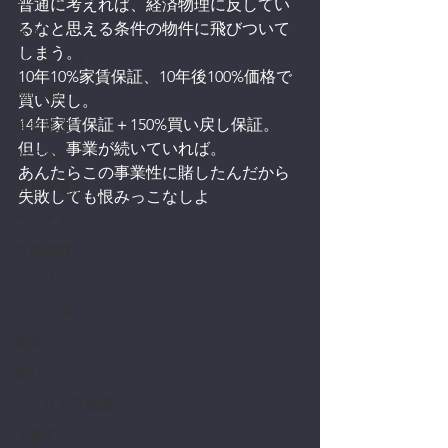
カンボジア
普通に考えれば、経済物理に反してい
るなと思える条件の物件に飛びついて
タイ
しまう。
マレーシア
10年10%家賃保証、10年後100%価格で
物件選び
買い戻し。
14年家賃保証＋150%買い戻し保証。
業者選定
但し、事業が続いていれば。
ASEAN
あんたらこの事業性に賭したんだから
エリア選定
失敗しても恨みっこなしよ
ベトナム
有名講師
イギリス
モンゴル
税金
銀行
アメリカ不動産
子育て