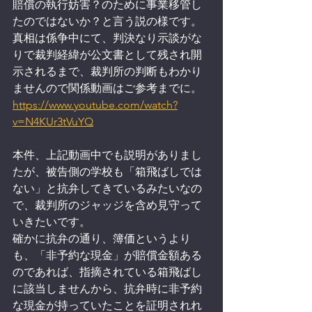
賠償の執行妨害？のために事業移管し
たのではないか？と言う説の様です。
真相は係争中にて、判決なり示談がな
りで裁判経緯が公文書として残され開
示されるまで、裁判所の判断もわかり
ませんので関係動画はご参考までに。
https://www.youtube.com/watch?
v=N4KUr3tVuYQ
本件、上記動画中でも説明がありまし
たが、被告側の学校も「箱飛ばしでは
ない」と抗弁してきているみたいなの
で、裁判所のジャッジを含め見守って
いきたいです。
確かに抗弁の通り、簿価というより
も、「非予約な現金」が賠償金額ある
のであれば、指摘されている箱飛ばし
に該当しませんから、抗弁時に非予約
な現金が持っていたことを証明されれ