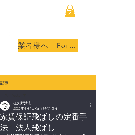
海外不動産取引透明化フォ
ーラム合同会社
業者様へ For sellers
記事
All Posts
征矢野清志
All Posts
2023年4月4日
読了時間: 5分
家賃保証飛ばしの定番手
私達に関して
法 法人飛ばし
フィリピン