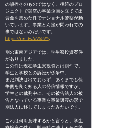
の頓挫そのものではなく、後続のプロ
ジェクトで架空の事業企画を立てて出
資金を集めた件でナショナル警察が動
いています。事業とん挫が問われての
事ではないみたいです。
https://onl.tw/aV559Yy
別の東南アジアでは、学生寮投資案件
がありました。
この件は現在学生寮投資とは別件で、
学生と学校との訴訟が係争中。
まだ判決は出ておらず、あくまでも係
争側を良く知る人の発信情報ですが、
学生との裁判中に、その被告法人の被
告となっている事業を事業譲渡の形で
別法人に移してしまったみたいです。
これは何を意味するかと言うと、学生
寮投資の件も、販売時の法人とその後