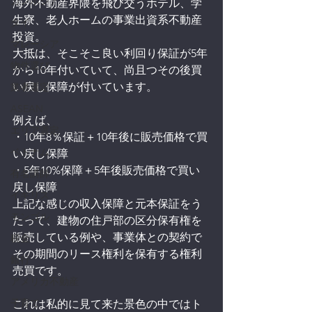
カンボジア
海外不動産界隈を飛び交うホテル、学
生寮、老人ホームの事業出資系不動産
タイ
投資。
マレーシア
大抵は、そこそこ良い利回り保証が5年
物件選び
から10年付いていて、尚且つその後買
い戻し保障が付いています。
業者選定
ASEAN
例えば、
エリア選定
・10年8％保証＋10年後に販売価格で買
ベトナム
い戻し保障
・5年10%保障＋5年後販売価格で買い
有名講師
戻し保障
イギリス
上記な感じの収入保障と元本保証をう
モンゴル
たって、建物の住戸部の区分保有権を
販売している例や、事業体との契約で
税金
その期間のリース権利を保有する権利
銀行
売買です。
アメリカ不動産
子育て
これは私的に見て来た景色の中ではト