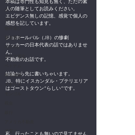
カンボジア
本稿は専門性も知見も無く、ただの素
人の随筆としてお読みください。
タイ
エビデンス無しの記憶、感覚で個人の
マレーシア
感想を記しています。
物件選び
ジョホールバル（JB）の惨劇
業者選定
サッカーの日本代表の話ではありませ
ASEAN
ん。
エリア選定
不動産のお話です。
ベトナム
結論から先に書いちゃいます。
有名講師
JB、特にイスカンダル・プテリエリア
イギリス
はゴーストタウン”らしい”です。
モンゴル
税金
銀行
アメリカ不動産
子育て
私、行ったことも無いので見てません