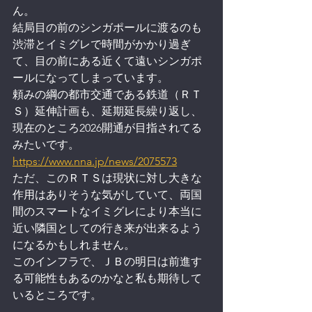
ん。
結局目の前のシンガポールに渡るのも
渋滞とイミグレで時間がかかり過ぎ
て、目の前にある近くて遠いシンガポ
ールになってしまっています。
頼みの綱の都市交通である鉄道（ＲＴ
Ｓ）延伸計画も、延期延長繰り返し、
現在のところ2026開通が目指されてる
みたいです。
https://www.nna.jp/news/2075573
ただ、このＲＴＳは現状に対し大きな
作用はありそうな気がしていて、両国
間のスマートなイミグレにより本当に
近い隣国としての行き来が出来るよう
になるかもしれません。
このインフラで、ＪＢの明日は前進す
る可能性もあるのかなと私も期待して
いるところです。