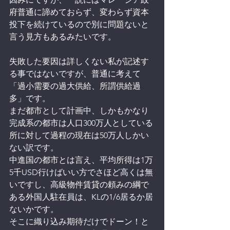
府普通に諦めておらず、変わらず資本
投下を続けているので別に問題ないと
言う見方もあるみたいです。
失敗した要因は詳しくない私が記述す
る事ではないですが、普通に考えて
「過小需要の過大供給、所謂供給過
多」です。
まだ都市として計画中、しかもかなり
完成系の都市は人口300万人としている
所に対して過程の現在は50万人しかい
ない訳です。
中進国の都市とは言え、平均所得は1万
5千USD行けばいい方でさほど高くは無
いですし、高級物件賃貸の頼みの綱で
ある外国人駐在員は、KLの1/6居るか居
ないかです。
そこに織り込み期待だけでドーン！と