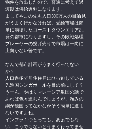
物件を放出したので、普通に考えて過
渡期は供給過剰になります。
ましてやこの先も人口300万人の目論見
がうまく行かなければ、受給市場は簡
単に崩壊したゴーストタウンエリア乱
発の都市になりますし、その敗戦処理
プレーヤーの投げ売りで市場は一向に
上向かない筈です。
なんで都市計画がうまく行ってない
か？
人口過多で居住住戸にひっ迫している
先進国シンガポールを目の前にして？
うーん、やはりマレーシア単国の話で
あれば色々進むんでしょうが、頼みの
綱が他国ってなかなかそう簡単に進ま
ないですよね。
インフラ１つとっても、あぁでもな
い、こうでもないとうまく行ってませ