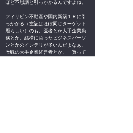
ほど不思議と引っかかるんですよね。
フィリピン不動産や国内新築１Ｒに引
っかかる（左記はほぼ同じターゲット
層らしい）のも、医者とか大手企業勤
務とか、結構に尖ったビジネスパーソ
ンとかのインテリが多いんだよなぁ。
歴戦の大手企業経営者とか、「買って
よかったインタビュー」に生き恥晒す
がの如く登場して、クソ物件掴まされ
たのに嬉々としてインタビュー答えて
るもんなぁ。
せめて業者さん、後年の「晒し首」に
なるような、こういう行為は慎んでほ
しい。。。
インテリってホント時々不思議。
僕ごとき普通の一般市民には良くわか
らない合理性の無い判断をする。