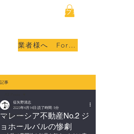
海外不動産取引透明化フォ
ーラム合同会社
業者様へ For sellers
記事
All Posts
征矢野清志
All Posts
2023年4月14日
読了時間: 5分
マレーシア不動産No.2 ジ
私達に関して
ョホールバルの惨劇
フィリピン