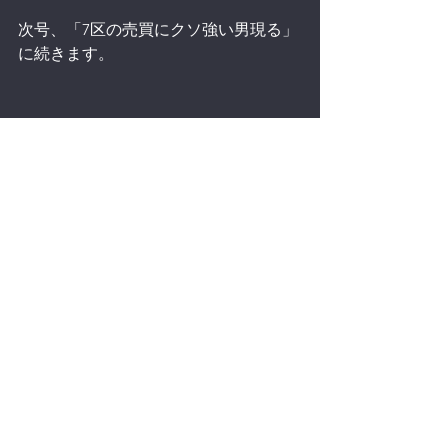
次号、「7区の売買にクソ強い男現る」
に続きます。
By　soyano
ベトナム
有名講師
ASEAN
すべて表示
最新記事