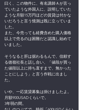
曰く、この物件に、有名講師Ａが言っ
ていたような外国人に、説明していた
ような月額15万円ほどの賃貸は付かな
いだろうと言う憶測は既に立っていま
した。
また、今売っても経費含めた購入価格
以上で売るのは困難だと認識し始めて
いました。
そうなると肝は据わるもんで、信頼す
る徳嶺社長と話し合い、「値段が買っ
た値段以上に持ち直すまで、無かった
ことにしよう」と言う作戦に出まし
た。
いや、一応賃貸募集は掛けましたよ。
月額900USADくらいで。
3年弱の間。
なしのつぶてで、時折「600USDくらい