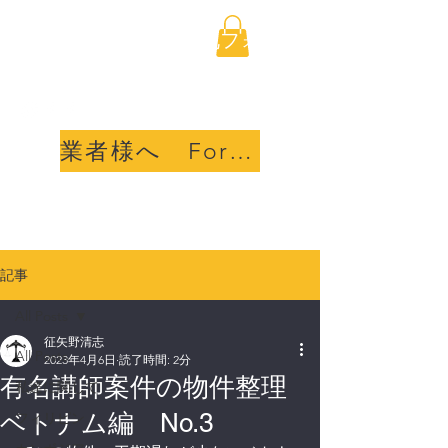
海外不動産取引透明化フォ
ーラム合同会社
業者様へ For sellers
記事
All Posts
征矢野清志
All Posts
2023年4月6日
読了時間: 2分
有名講師案件の物件整理
私達に関して
ベトナム編 No.3
フィリピン