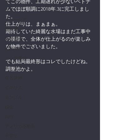
カンボジア
てこの物件、工期遅れが少ないベトナ
ムでほぼ順調に2018年.3に完工しまし
タイ
た。
マレーシア
仕上がりは、まぁまぁ。
物件選び
期待していた綺麗な水場はまだ工事中
の模様で、全体が仕上がるのが楽しみ
業者選定
な物件でございました。
ASEAN
エリア選定
でも結局最終形はコレでしたけどね。
ベトナム
調整池かよ。
有名講師
イギリス
モンゴル
税金
銀行
アメリカ不動産
子育て