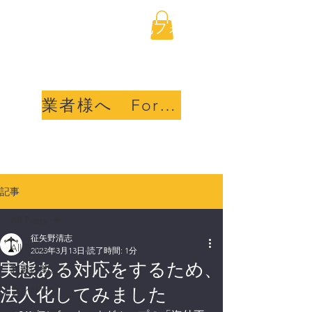
海外不動産取引透明化フォ
ーラム合同会社
業者様へ For sellers
記事
All Posts
征矢野清志
All Posts
2023年3月13日
読了時間: 1分
実態ある対応をするため、
私達に関して
法人化してみました
フィリピン