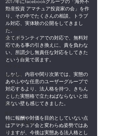
カンボジア
2017年にfacebookグループの「海外不
動産投資 アマチュア投資家の会」を作
タイ
り、その中でたくさんの相談、トラブ
マレーシア
ル対応、実体験の公開をしてきまし
物件選び
た。
全てボランティアでの対応で、無料対
業者選定
応である事の引き換えに、責を負わな
ASEAN
い、所謂少し無責任な対応をしてきた
エリア選定
という自覚で居ます。
ベトナム
しかし、内容や関り次第では、実態の
有名講師
あやふやな任意のユーザーグループで
イギリス
対応するより、法人格を持つ、きちん
モンゴル
とした実態格で立たねばならないと出
来ない壁も感じてきました。
税金
銀行
特に報酬や対価を目的としていない点
アメリカ不動産
はアマチュア会と変わらぬ姿勢ではあ
子育て
りますが、今後は実態ある法人格とし