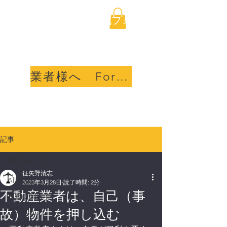
海外不動産取引透明化フォ
ーラム合同会社
業者様へ For sellers
記事
All Posts
征矢野清志
All Posts
2023年3月28日
読了時間: 2分
不動産業者は、自己（事
私達に関して
故）物件を押し込む
フィリピン