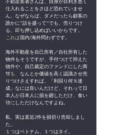
カンボジア
不動産業者さんは、自身が目利き悪く
仕入れることをさほど恐れていませ
タイ
ん。なぜならば、ダメだったら顧客の
マレーシア
誰かに”話を盛って”でも、売りつけ
物件選び
る、即ち押し込めばいいからです。
これは国内/海外問わずです。
業者選定
ASEAN
海外不動産を自己所有／自社所有した
エリア選定
物件もそうですが、手付つけて抑えた
ベトナム
物件や、自己裁定のファンドにした商
材も、なんとか価値を高く認識させ売
有名講師
りつけさえすれば、「利回り何％達
イギリス
成」なには良いんだけど、それって日
モンゴル
本人が日本人に損を廻しただけ、食い
物にしただけなんですよね。
税金
銀行
私、実は直近2件を損切り売却しまし
アメリカ不動産
た。
子育て
１つはベトナム、１つはタイ。