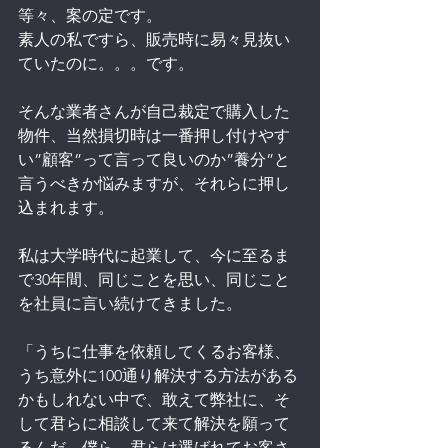
等々、案の定です。
素人の私ですら、販売時に易々見抜い
ていたのに。。。です。
そんな業者さんが自己裁定で購入した
物件、当然損切時は一番押し付けやす
い”顧客”って言って良いのか”養分”と
言うべきか悩みますが、それらに押し
込まれます。
私は大学時代に起業して、今に至るま
で30年間、同じことを思い、同じこと
を社員に言い続けてきました。
「うちに仕事を依頼してくるお客様、
うち意外に100通り解決する方法がある
かもしれない中で、敢えて弊社に、そ
して君らに相談して来て解決を願って
るんだ。僕ら、君らは選ばれてお客さ