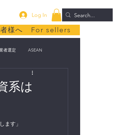
Log In
者様へ For sellers
業者選定
ASEAN
カ不動産
子育て
中国
出資系は
します」