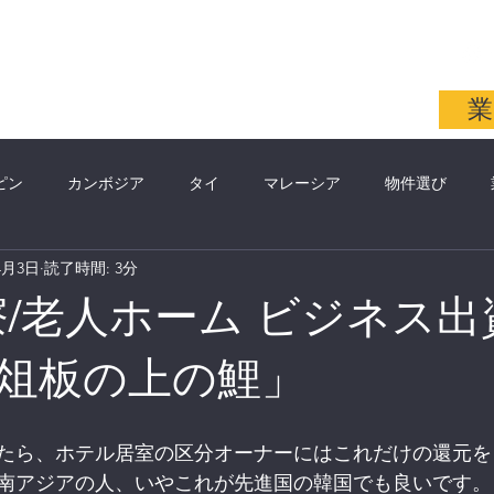
同会社
More
業
ピン
カンボジア
タイ
マレーシア
物件選び
4月3日
読了時間: 3分
名講師
イギリス
モンゴル
税金
銀行
アメリ
寮/老人ホーム ビジネス
俎板の上の鯉」
たら、ホテル居室の区分オーナーにはこれだけの還元を
南アジアの人、いやこれが先進国の韓国でも良いです。