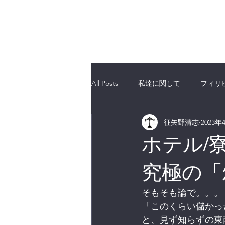
海外不動産取引透明化フォーラム合
All Posts
私達に関して
フィリ
征矢野清志
2023年
エリア選定
ベトナム
有
ホテル/
究極の「
そもそも論で。。。
「このくらい儲かっ
と、見ず知らずの東