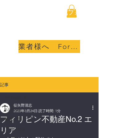
海外不動産取引透明化フォ
ーラム合同会社
業者様へ For sellers
記事
All Posts
征矢野清志
All Posts
2023年3月24日
読了時間: 1分
フィリピン不動産No.2 エ
私達に関して
リア
フィリピン