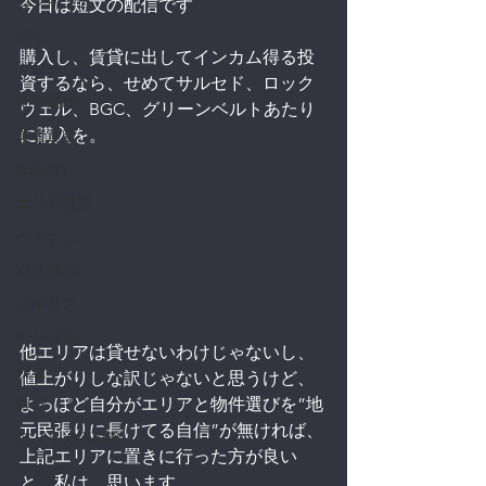
カンボジア
今日は短文の配信です
タイ
購入し、賃貸に出してインカム得る投
マレーシア
資するなら、せめてサルセド、ロック
物件選び
ウェル、BGC、グリーンベルトあたり
に購入を。
業者選定
ASEAN
エリア選定
ベトナム
有名講師
イギリス
モンゴル
他エリアは貸せないわけじゃないし、
税金
値上がりしな訳じゃないと思うけど、
よっぽど自分がエリアと物件選びを”地
銀行
元民張りに長けてる自信”が無ければ、
アメリカ不動産
上記エリアに置きに行った方が良い
子育て
と、私は、思います。