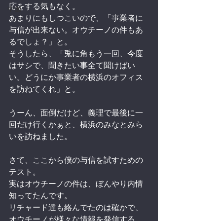
応をする気もなく。
中国
あまりにもしつこいので、「事業者に
与信が出来ない。オウチーノの件もあ
るでしょ？」と。
そうしたら、「兎に角もう一回、今度
はサシで、聞きたい事全て聞けばい
い。どうにか事業者の横浜のオフィス
を訪ねてくれ」と。
うーん、面倒だけど、義理で最後に一
回だけ行くかぁと、横浜のみなとみら
いを訪ねました。
さて、ここから僕の与信を試すための
テスト。
実はオウチーノの件は、ぼんやり内情
知ってたんです。
リチャード達も絡んでたのは確かで、
オウチーノが様々な情報を発信する