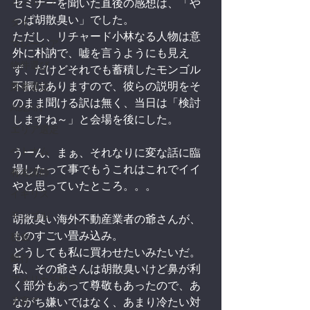
カンボジア
セミナーを聞いた直後の感想は、「や
っぱ胡散臭い」でした。
タイ
ただし、リチャード小林なる人物は意
マレーシア
外に朴訥で、嘘を言うようにも見え
物件選び
ず、だけどそれでも蓄積したモンゴル
不振はありますので、彼らの説明をそ
業者選定
のまま聞ける訳は無く、当日は「検討
ASEAN
しますね～」と会場を後にした。
エリア選定
ベトナム
うーん、まぁ、それなりに変な話に臨
場したって事でもうこれはこれでイイ
有名講師
やと思っていたところ。。。
イギリス
モンゴル
胡散臭い海外不動産業者の爺さんが、
ものすごい畳み込み。
税金
どうしても私に買わせたいみたいだ。
銀行
私、その爺さんは胡散臭いけど鼻が利
アメリカ不動産
く部分もあって尊敬もあったので、あ
子育て
ながち嫌いではなく、あまり冷たい対