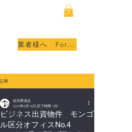
海外不動産取引透明化フォ
ーラム合同会社
業者様へ For sellers
記事
All Posts
征矢野清志
All Posts
2023年5月16日
読了時間: 3分
ビジネス出資物件 モンゴ
私達に関して
ル区分オフィスNo.4
フィリピン