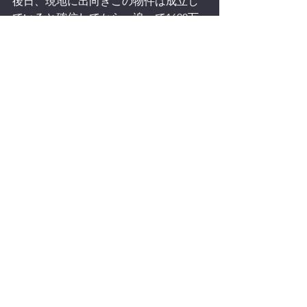
後日、現地に出向きこの物件は成立し
ていると確信してから、追って1600万
の部屋を２つ契約。
次回、現地に物確に行き確信する＆モ
ンゴルすげー！に続きます
By　soyano
エリア選定
業者選定
すべて表示
最新記事