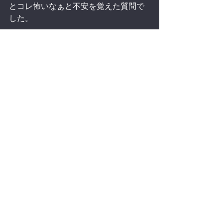
とコレ怖いなぁと不安を覚えた質問で
した。
By　soyano
すべて表示
最新記事