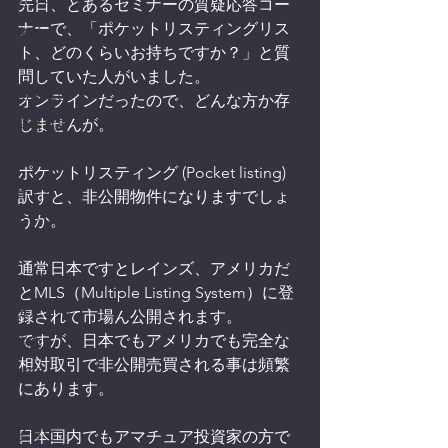
カンボジア
先日、とあるセミナーの質疑応答コー
ナーで、「ポケットリスティングリス
タイ
ト、どのくらいお持ちですか？」と質
マレーシア
問していた人がいました。
物件選び
オンラインだったので、どんな方か存
じませんが。
業者選定
ASEAN
ポケットリスティング (Pocket listing)
エリア選定
訳すと、非公開物件になりますでしょ
ベトナム
うか。
有名講師
通常日本ですとレインズ、アメリカだ
イギリス
とMLS（Multiple Listing System）に登
モンゴル
録されて市場ん公開されます。
ですが、日本でもアメリカでも完全な
税金
相対取引で非公開売買される事は頻繁
銀行
にあります。
アメリカ不動産
子育て
日本国内でもアマチュア投資家の方で