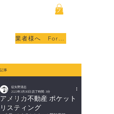
海外不動産取引透明化フォ
ーラム合同会社
業者様へ For sellers
記事
All Posts
征矢野清志
All Posts
2023年3月30日
読了時間: 3分
アメリカ不動産 ポケット
私達に関して
リスティング
フィリピン