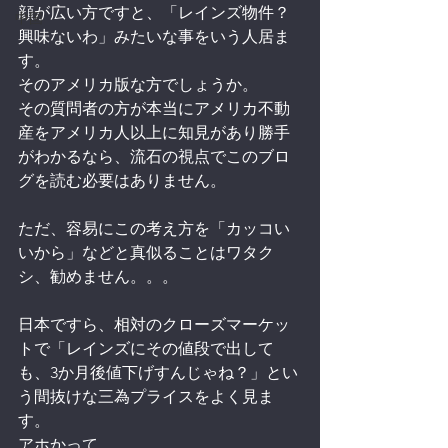
顔が広い方ですと、「レインズ物件？
中国
興味ないわ」みたいな事をいう人居ま
す。
そのアメリカ版な方でしょうか。
その質問者の方が本当にアメリカ不動
産をアメリカ人以上に知見があり勝手
がわかるなら、流石の視点でこのブロ
グを読む必要はありません。
ただ、容易にこの考え方を「カッコい
いから」などと真似ることはワタク
シ、勧めません。。。
日本ですら、相対のクローズマーケッ
トで「レインズにその値段で出して
も、3か月後値下げすんじゃね？」とい
う間抜けな三為プライスをよく見ま
す。
アホかって。